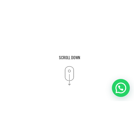
SCROLL DOWN
Los edificios que
albergaron el
Banco de
España
y el
Colegio